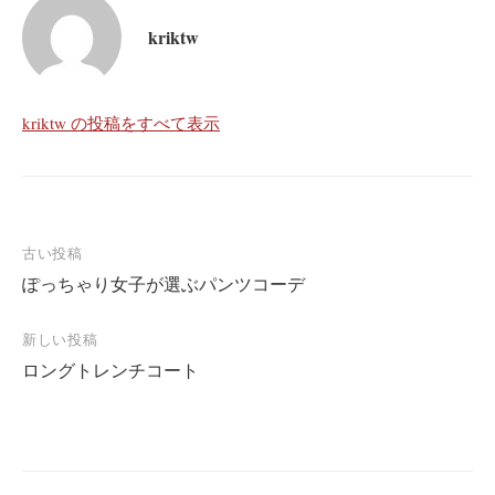
kriktw
kriktw の投稿をすべて表示
古い投稿
ぽっちゃり女子が選ぶパンツコーデ
投
稿
新しい投稿
ナ
ロングトレンチコート
ビ
ゲ
ー