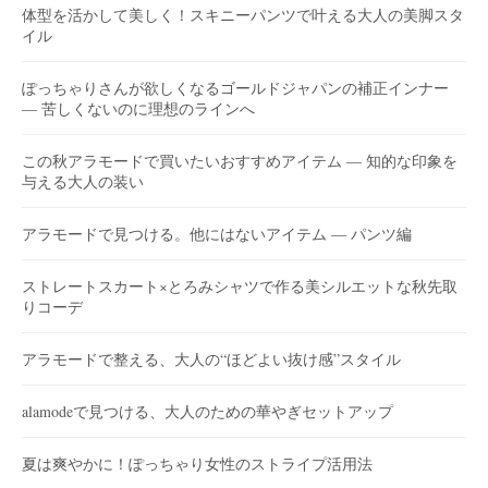
体型を活かして美しく！スキニーパンツで叶える大人の美脚スタ
イル
ぽっちゃりさんが欲しくなるゴールドジャパンの補正インナー
― 苦しくないのに理想のラインへ
この秋アラモードで買いたいおすすめアイテム ― 知的な印象を
与える大人の装い
アラモードで見つける。他にはないアイテム ― パンツ編
ストレートスカート×とろみシャツで作る美シルエットな秋先取
りコーデ
アラモードで整える、大人の“ほどよい抜け感”スタイル
alamodeで見つける、大人のための華やぎセットアップ
夏は爽やかに！ぽっちゃり女性のストライプ活用法