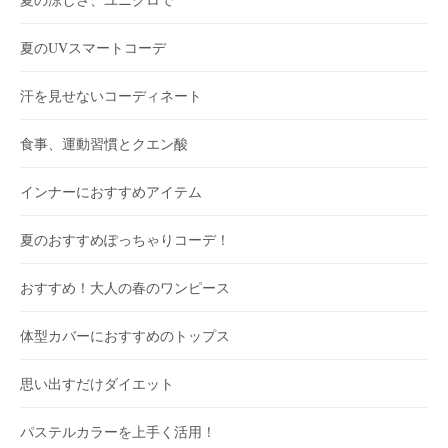
夏のUVスマートコーデ
汗を見せないコーディネート
食事、運動習慣とクエン酸
インナーにおすすめアイテム
夏のおすすめぽっちゃりコーデ！
おすすめ！大人の春のワンピース
体型カバーにおすすめのトップス
思い出すだけダイエット
パステルカラーを上手く活用！