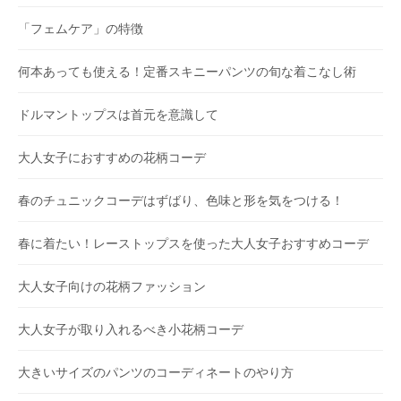
「フェムケア」の特徴
何本あっても使える！定番スキニーパンツの旬な着こなし術
ドルマントップスは首元を意識して
大人女子におすすめの花柄コーデ
春のチュニックコーデはずばり、色味と形を気をつける！
春に着たい！レーストップスを使った大人女子おすすめコーデ
大人女子向けの花柄ファッション
大人女子が取り入れるべき小花柄コーデ
大きいサイズのパンツのコーディネートのやり方