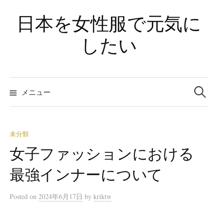
コ
日本を女性服で元気に
ン
テ
したい
ン
ツ
へ
検
ス
索
メニュー
:
キ
ッ
プ
未分類
女子ファッションにおける
最強インナーについて
Posted
on
2024年6月17日
by
kriktw