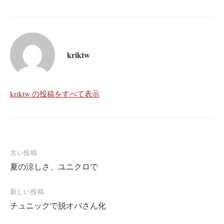
kriktw
kriktw の投稿をすべて表示
古い投稿
夏の涼しさ、ユニクロで
投
稿
新しい投稿
ナ
チュニックで脱オバさん化
ビ