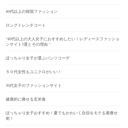
40代以上の韓国ファッション
ロングトレンチコート
“40代以上の大人女子におすすめしたい！レディースファッショ
ンサイト3選とその理由 “
ぽっちゃり女子が選ぶパンツコーデ
５０代女性もユニクロがいい！
30代女子のファッションサイト
健康的に痩せる玄米食
ぽっちゃり女子おすすめ！夏でもかわいく自信をモテる着痩せ
術！