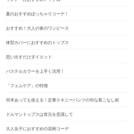
夏のおすすめぽっちゃりコーデ！
おすすめ！大人の春のワンピース
体型カバーにおすすめのトップス
思い出すだけダイエット
パステルカラーを上手く活用！
「フェムケア」の特徴
何本あっても使える！定番スキニーパンツの旬な着こなし術
ドルマントップスは首元を意識して
大人女子におすすめの花柄コーデ