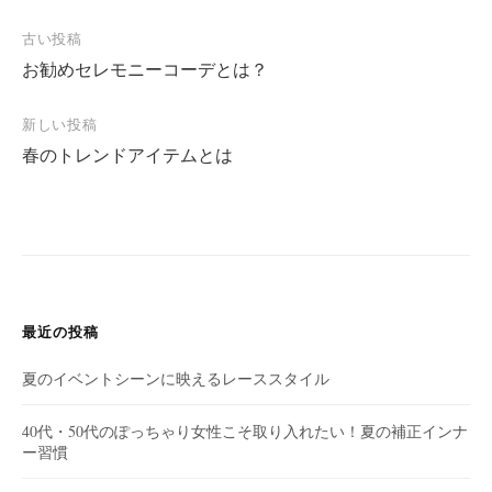
古い投稿
お勧めセレモニーコーデとは？
投
稿
新しい投稿
ナ
春のトレンドアイテムとは
ビ
ゲ
ー
シ
ョ
最近の投稿
ン
夏のイベントシーンに映えるレーススタイル
40代・50代のぽっちゃり女性こそ取り入れたい！夏の補正インナ
ー習慣