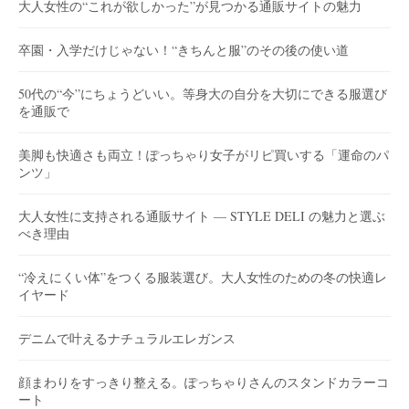
大人女性の“これが欲しかった”が見つかる通販サイトの魅力
卒園・入学だけじゃない！“きちんと服”のその後の使い道
50代の“今”にちょうどいい。等身大の自分を大切にできる服選び
を通販で
美脚も快適さも両立！ぽっちゃり女子がリピ買いする「運命のパ
ンツ」
大人女性に支持される通販サイト — STYLE DELI の魅力と選ぶ
べき理由
“冷えにくい体”をつくる服装選び。大人女性のための冬の快適レ
イヤード
デニムで叶えるナチュラルエレガンス
顔まわりをすっきり整える。ぽっちゃりさんのスタンドカラーコ
ート