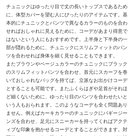
チュニックはゆったり目で丈の長いトップスであるため
に、体型カバーを望む人にぴったりのアイテムです。基
本的にチュニックとパンツで異なるカラーのものを合わ
せればおしゃれに見えるために、コーデがあまり得意で
はないという人にもおすすめです。上半身と下半身の一
部が隠れるために、チュニックにスリムフィットのパン
ツを合わせれば身体を細く見せることもできます。
またブラウンやベージュカラーのチュニックにブラック
のスリムフィットパンツを合わせ、首元にスカーフを巻
いておしゃれなバッグを持てば、立派なお出かけコーデ
とすることも可能です。またふくらはぎや足首がそれほ
ど細くないために、ゆったり目のパンツを合わせたいと
いう人もおられます。このようなコーデも全く問題あり
ません。例えばカーキカラーのチュニックにバギージー
ンズを合わせ、足元にスニーカーを持ってくればアクテ
ィブな印象を抱かせるコーデとすることができます。対