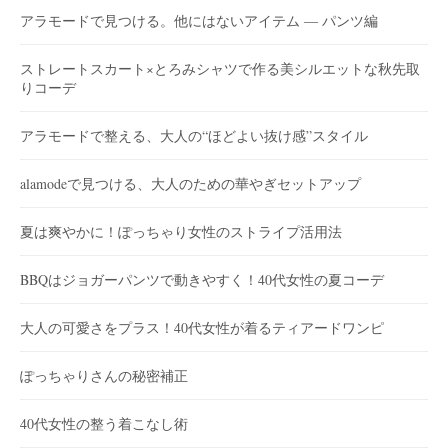
アラモードで見つける。他にはないアイテム ― パンツ編
ストレートスカート×とろみシャツで作る美シルエットな秋先取
りコーデ
アラモードで整える、大人の“ほどよい抜け感”スタイル
alamodeで見つける、大人のための華やぎセットアップ
夏は爽やかに！ぽっちゃり女性のストライプ活用法
BBQはジョガーパンツで動きやすく！40代女性の夏コーデ
大人の可愛さをプラス！40代女性が着るティアードワンピ
ぽっちゃりさんの秘密補正
40代女性の整う着こなし術