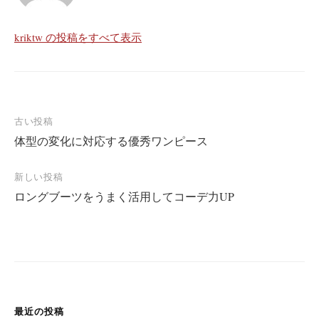
kriktw の投稿をすべて表示
古い投稿
体型の変化に対応する優秀ワンピース
投
稿
新しい投稿
ナ
ロングブーツをうまく活用してコーデ力UP
ビ
ゲ
ー
シ
ョ
最近の投稿