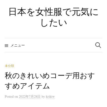
コ
日本を女性服で元気に
ン
テ
したい
ン
ツ
へ
検
ス
索
メニュー
:
キ
ッ
プ
未分類
秋のきれいめコーデ用おす
すめアイテム
Posted
on
2022年7月28日
by
kriktw