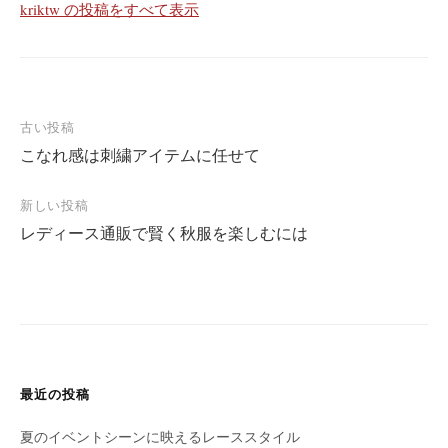
kriktw の投稿をすべて表示
古い投稿
こなれ感は刺繍アイテムに任せて
投
稿
新しい投稿
ナ
レディース通販で賢く秋服を楽しむには
ビ
ゲ
ー
シ
ョ
最近の投稿
ン
夏のイベントシーンに映えるレーススタイル