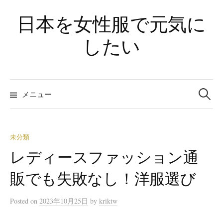
コ
日本を女性服で元気に
ン
テ
したい
ン
ツ
へ
検
ス
索
メニュー
:
キ
ッ
プ
未分類
レディースファッション通
販でも失敗なし！洋服選び
Posted
on
2023年10月25日
by
kriktw