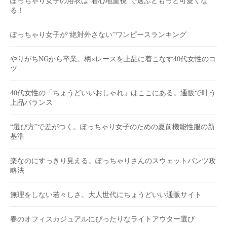
ぽっちゃり女子の浴衣は“着心地重視”で選ぶともっと可愛くな
る！
ぽっちゃり女子が“絶対外さない”ワンピースランキング
やりがちNGから卒業。柄×レースを上品に着こなす40代女性のコ
ツ
40代女性の「ちょうどいいおしゃれ」はここにある。通販で叶う
上品バランス
“選び方”で差がつく。ぽっちゃり女子のための夏前機能性服の新
基準
楽なのにすっきり見える。ぽっちゃりさんのスウェットパンツ攻
略法
無理をしない若々しさ。大人世代にちょうどいい通販サイト
春のオフィスカジュアルにぴったりなライトアウター選び