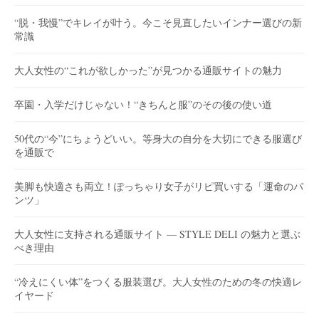
“脱・我慢”でキレイが叶う。今こそ見直したいインナー選びの新
常識
大人女性の“これが欲しかった”が見つかる通販サイトの魅力
卒園・入学だけじゃない！“きちんと服”のその後の使い道
50代の“今”にちょうどいい。等身大の自分を大切にできる服選び
を通販で
美脚も快適さも両立！ぽっちゃり女子がリピ買いする「運命のパ
ンツ」
大人女性に支持される通販サイト — STYLE DELI の魅力と選ぶ
べき理由
“冷えにくい体”をつくる服装選び。大人女性のための冬の快適レ
イヤード